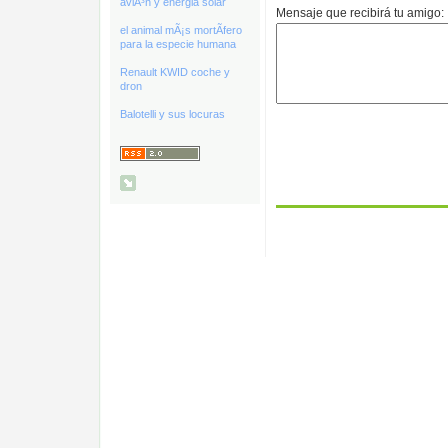
aviÃ³n y energia solar
Mensaje que recibirá tu amigo:
el animal mÃ¡s mortÃ­fero
para la especie humana
Renault KWID coche y
dron
Balotelli y sus locuras