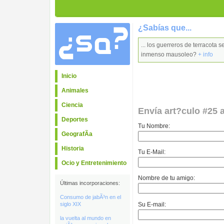
¿Sabías que...
... los guerreros de terracota 
inmenso mausoleo?
+ info
Inicio
Animales
Ciencia
Envía art?culo #25 
Deportes
Tu Nombre:
GeografÃ­a
Historia
Tu E-Mail:
Ocio y Entretenimiento
Nombre de tu amigo:
Últimas incorporaciones:
Consumo de jabÃ³n en el
Su E-mail:
siglo XIX
la vuelta al mundo en