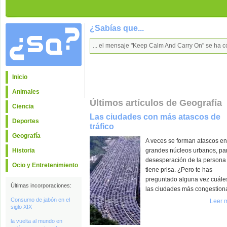
¿Sabías que...
... el mensaje "Keep Calm And Carry On" se ha c
Inicio
Animales
Últimos artículos de Geografía
Ciencia
Las ciudades con más atascos de
Deportes
tráfico
Geografía
A veces se forman atascos en
Historia
grandes núcleos urbanos, par
desesperación de la persona
Ocio y Entretenimiento
tiene prisa. ¿Pero te has
preguntado alguna vez cuále
Últimas incorporaciones:
las ciudades más congestio
Consumo de jabón en el
Leer 
siglo XIX
la vuelta al mundo en