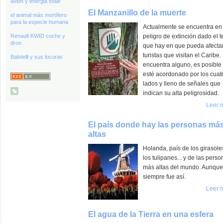
avión y energia solar
El Manzanillo de la muerte
el animal más mortífero
para la especie humana
Actualmente se encuentra en
Renault KWID coche y
peligro de extinción dado el 
dron
que hay en que pueda afectar
turistas que visitan el Caribe. 
Balotelli y sus locuras
encuentra alguno, es posible
esté acordonado por los cuat
lados y lleno de señales que
indican su alta peligrosidad.
Leer 
El país donde hay las personas má
altas
Holanda, país de los girasole
los tulipanes... y de las pers
más altas del mundo. Aunque
siempre fue así.
Leer 
El agua de la Tierra en una esfera