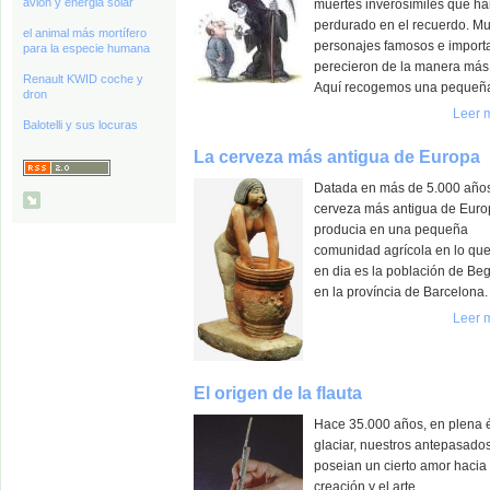
avión y energia solar
muertes inverosímiles que h
perdurado en el recuerdo. M
el animal más mortífero
personajes famosos e import
para la especie humana
perecieron de la manera más 
Renault KWID coche y
Aquí recogemos una pequeña 
dron
Leer 
Balotelli y sus locuras
La cerveza más antigua de Europa
Datada en más de 5.000 años
cerveza más antigua de Euro
producia en una pequeña
comunidad agrícola en lo qu
en dia es la población de Be
en la província de Barcelona.
Leer 
El origen de la flauta
Hace 35.000 años, en plena
glaciar, nuestros antepasado
poseian un cierto amor hacia 
creación y el arte.