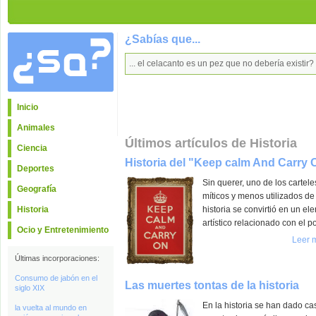
¿Sabías que...
... el celacanto es un pez que no debería existir?
Inicio
Animales
Últimos artículos de Historia
Ciencia
Historia del "Keep calm And Carry 
Deportes
Sin querer, uno de los cartel
Geografía
míticos y menos utilizados de
Historia
historia se convirtió en un el
artístico relacionado con el p
Ocio y Entretenimiento
Leer 
Últimas incorporaciones:
Consumo de jabón en el
Las muertes tontas de la historia
siglo XIX
En la historia se han dado ca
la vuelta al mundo en