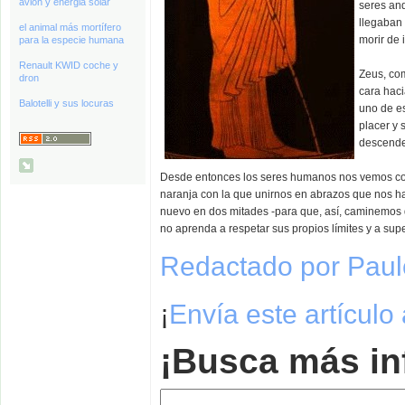
avión y energia solar
seres and
llegaban 
el animal más mortífero
morir de 
para la especie humana
Renault KWID coche y
Zeus, co
dron
cara haci
Balotelli y sus locuras
uno de es
placer y 
descende
Desde entonces los seres humanos nos vemos co
naranja con la que unirnos en abrazos que nos 
nuevo en dos mitades -para que, así, caminemos 
no aprenda a respetar sus propios límites y a sup
Redactado por Paul
¡
Envía este artículo
¡Busca más in