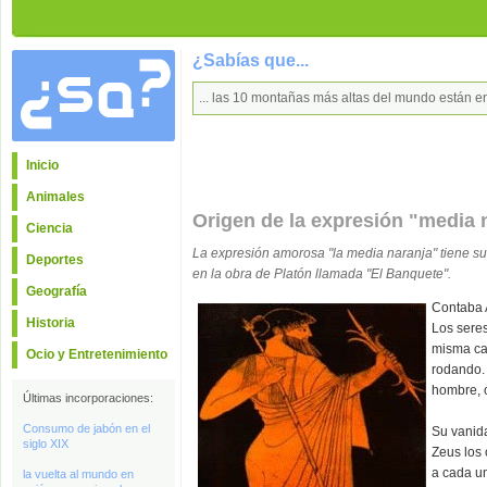
¿Sabías que...
... las 10 montañas más altas del mundo están e
Inicio
Animales
Origen de la expresión "media 
Ciencia
La expresión amorosa "la media naranja" tiene su
Deportes
en la obra de Platón llamada "El Banquete".
Geografía
Contaba A
Historia
Los seres
misma cab
Ocio y Entretenimiento
rodando. 
hombre, o
Últimas incorporaciones:
Consumo de jabón en el
Su vanida
siglo XIX
Zeus los 
a cada un
la vuelta al mundo en