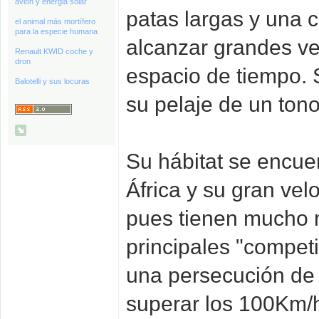
avión y energia solar
patas largas y una 
el animal más mortífero
para la especie humana
alcanzar grandes ve
Renault KWID coche y
dron
espacio de tiempo. 
Balotelli y sus locuras
su pelaje de un tono
Su hábitat se encuen
África y su gran velo
pues tienen mucho 
principales "compet
una persecución de 
superar los 100Km/