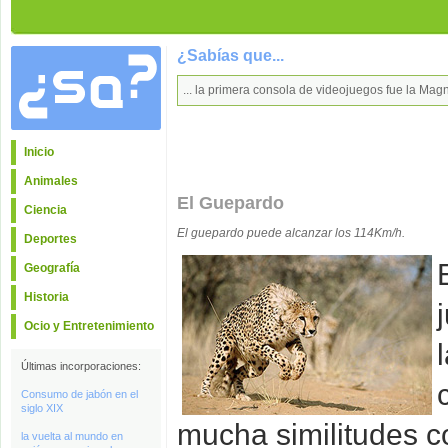
¿Sabías que...
... la primera consola de videojuegos fue la M
Inicio
Animales
El Guepardo
Ciencia
El guepardo puede alcanzar los 114Km/h.
Deportes
Geografía
Historia
Ocio y Entretenimiento
Últimas incorporaciones:
Consumo de jabón en el
siglo XIX
mucha similitudes co
la vuelta al mundo en