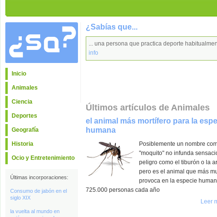
¿Sabías que...
... una persona que practica deporte habitualm
info
Inicio
Animales
Ciencia
Últimos artículos de Animales
Deportes
el animal más mortífero para la esp
humana
Geografía
Historia
Posiblemente un nombre co
"moquito" no infunda sensaci
Ocio y Entretenimiento
peligro como el tiburón o la a
pero es el animal que más m
Últimas incorporaciones:
provoca en la especie human
725.000 personas cada año
Consumo de jabón en el
siglo XIX
Leer 
la vuelta al mundo en