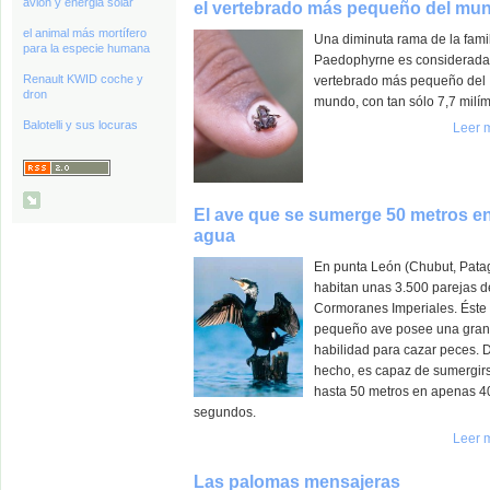
avión y energia solar
el vertebrado más pequeño del mu
el animal más mortífero
Una diminuta rama de la fami
para la especie humana
Paedophyrne es considerada
Renault KWID coche y
vertebrado más pequeño del
dron
mundo, con tan sólo 7,7 milím
Balotelli y sus locuras
Leer 
El ave que se sumerge 50 metros en
agua
En punta León (Chubut, Pata
habitan unas 3.500 parejas d
Cormoranes Imperiales. Éste
pequeño ave posee una gran
habilidad para cazar peces. 
hecho, es capaz de sumergir
hasta 50 metros en apenas 4
segundos.
Leer 
Las palomas mensajeras