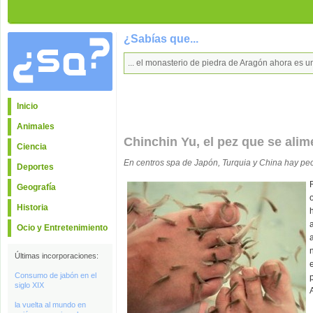
¿Sabías que...
... el monasterio de piedra de Aragón ahora es u
Inicio
Animales
Chinchin Yu, el pez que se alim
Ciencia
En centros spa de Japón, Turquia y China hay pece
Deportes
Geografía
Historia
Ocio y Entretenimiento
Últimas incorporaciones:
Consumo de jabón en el
siglo XIX
la vuelta al mundo en