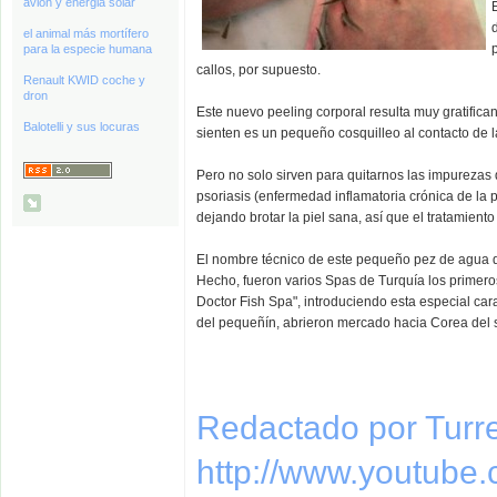
avión y energia solar
el animal más mortífero
para la especie humana
callos, por supuesto.
Renault KWID coche y
dron
Este nuevo peeling corporal resulta muy gratifica
Balotelli y sus locuras
sienten es un pequeño cosquilleo al contacto de 
Pero no solo sirven para quitarnos las impurezas d
psoriasis (enfermedad inflamatoria crónica de la p
dejando brotar la piel sana, así que el tratamie
El nombre técnico de este pequeño pez de agua dul
Hecho, fueron varios Spas de Turquía los primeros
Doctor Fish Spa", introduciendo esta especial ca
del pequeñín, abrieron mercado hacia Corea del 
Redactado por Turr
http://www.youtube