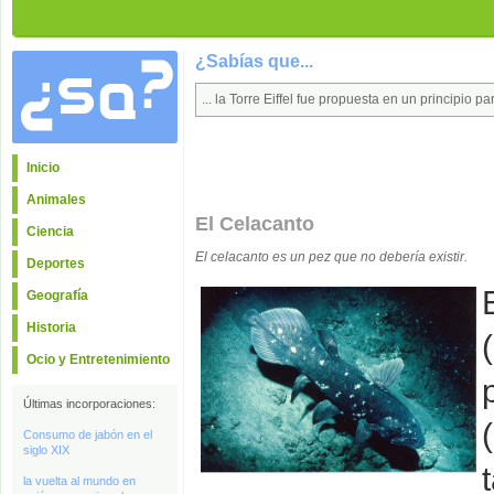
¿Sabías que...
... la Torre Eiffel fue propuesta en un principio 
Inicio
Animales
El Celacanto
Ciencia
El celacanto es un pez que no debería existir.
Deportes
Geografía
Historia
Ocio y Entretenimiento
Últimas incorporaciones:
Consumo de jabón en el
siglo XIX
la vuelta al mundo en