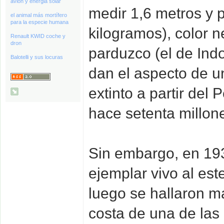
avión y energia solar
medir 1,6 metros y 
el animal más mortífero
para la especie humana
kilogramos), color n
Renault KWID coche y
dron
parduzco (el de Ind
Balotelli y sus locuras
dan el aspecto de u
extinto a partir del 
hace setenta millon
Sin embargo, en 193
ejemplar vivo al est
luego se hallaron m
costa de una de las