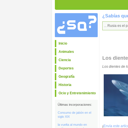
¿Sabías que
... Rusia es e
Inicio
Animales
Los diente
Ciencia
Los dientes de l
Deportes
Geografía
Historia
Ocio y Entretenimiento
Últimas incorporaciones:
Consumo de jabón en el
siglo XIX
la vuelta al mundo en
¡
Envía este artí