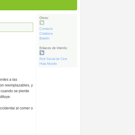
Otros:
Contacto
Colabora
Boletín
Enlaces de Interés:
Red Social de Cine
Hola Mundo
entes a las
son reemplazables, y
e cuando se pierde
tituye.
ccidental al comer o