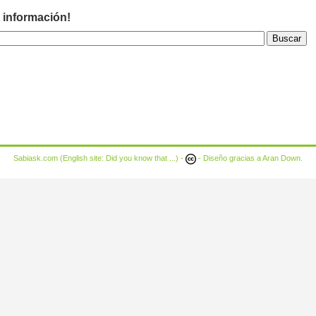
 información!
Sabiask.com (English site:
Did you know that ...
) -
- Diseño gracias a
Aran Down
.