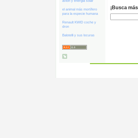
avión y energia solar
¡Busca más
el animal más mortífero
para la especie humana
Renault KWID coche y
dron
Balotelli y sus locuras