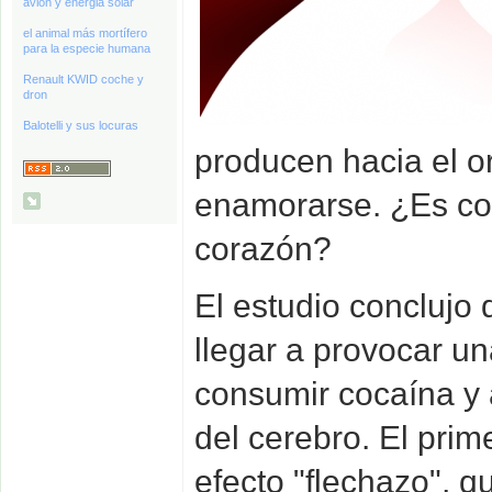
avión y energia solar
el animal más mortífero
para la especie humana
Renault KWID coche y
dron
Balotelli y sus locuras
producen hacia el o
enamorarse. ¿Es co
corazón?
El estudio concluj
llegar a provocar u
consumir cocaína y a
del cerebro. El pri
efecto "flechazo", 