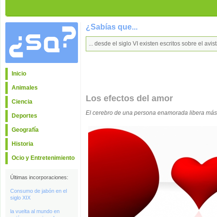
¿Sabías que...
... desde el siglo VI existen escritos sobre el a
Inicio
Animales
Los efectos del amor
Ciencia
El cerebro de una persona enamorada libera más
Deportes
Geografía
Historia
Ocio y Entretenimiento
Últimas incorporaciones:
Consumo de jabón en el
siglo XIX
la vuelta al mundo en