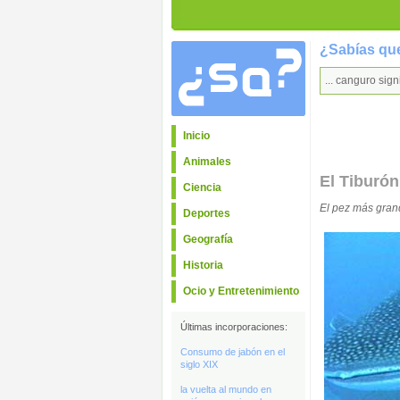
¿Sabías que
... canguro sign
Inicio
Animales
El Tiburón
Ciencia
El pez más gran
Deportes
Geografía
Historia
Ocio y Entretenimiento
Últimas incorporaciones:
Consumo de jabón en el
siglo XIX
la vuelta al mundo en