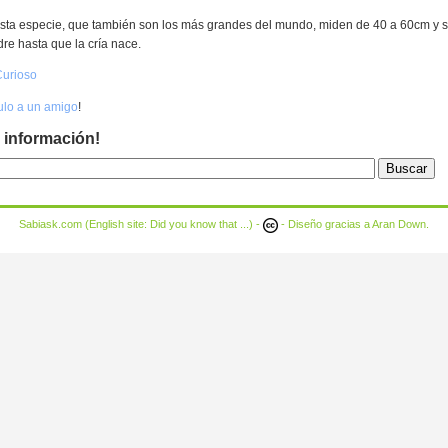
sta especie, que también son los más grandes del mundo, miden de 40 a 60cm y s
dre hasta que la cría nace.
Curioso
culo a un amigo
!
 información!
Sabiask.com (English site:
Did you know that ...
) -
- Diseño gracias a
Aran Down
.