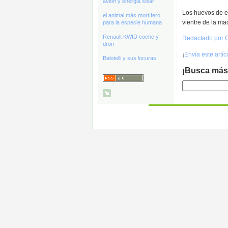
avión y energia solar
Los huevos de e
el animal más mortífero
vientre de la ma
para la especie humana
Renault KWID coche y
Redactado por 
dron
¡
Envía este artí
Balotelli y sus locuras
¡Busca más