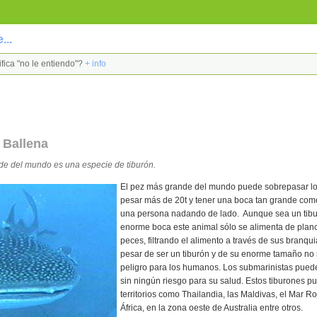
...
ifica "no le entiendo"?
+ info
 Ballena
de del mundo es una especie de tiburón.
El pez más grande del mundo puede sobrepasar lo
pesar más de 20t y tener una boca tan grande com
una persona nadando de lado. Aunque sea un tibu
enorme boca este animal sólo se alimenta de plan
peces, filtrando el alimento a través de sus branquia
pesar de ser un tiburón y de su enorme tamaño no
peligro para los humanos. Los submarinistas puede
sin ningún riesgo para su salud. Estos tiburones 
territorios como Thailandia, las Maldivas, el Mar Ro
África, en la zona oeste de Australia entre otros.