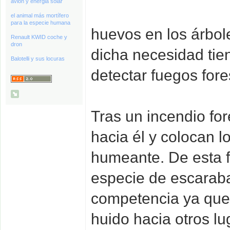
avión y energia solar
el animal más mortífero
para la especie humana
huevos en los árbol
Renault KWID coche y
dron
dicha necesidad tie
Balotelli y sus locuras
detectar fuegos fore
Tras un incendio fo
hacia él y colocan 
humeante. De esta f
especie de escaraba
competencia ya que
huido hacia otros l