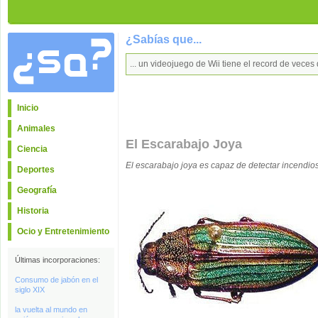
¿Sabías que...
... un videojuego de Wii tiene el record de veces
Inicio
Animales
El Escarabajo Joya
Ciencia
El escarabajo joya es capaz de detectar incendio
Deportes
Geografía
Historia
Ocio y Entretenimiento
Últimas incorporaciones:
Consumo de jabón en el
siglo XIX
la vuelta al mundo en