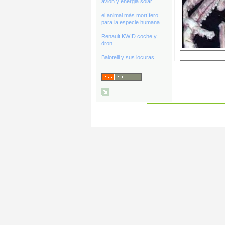
avión y energia solar
el animal más mortífero
para la especie humana
Renault KWID coche y
dron
Balotelli y sus locuras