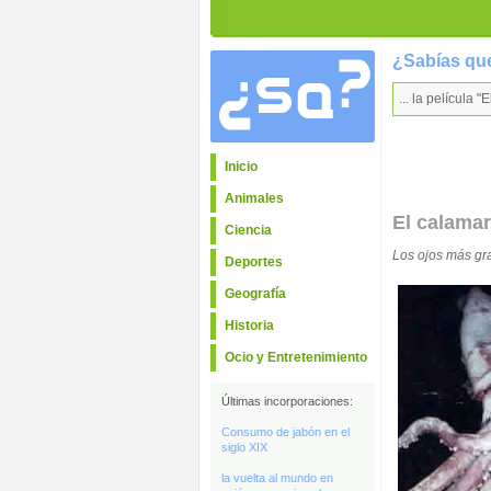
¿Sabías que
... la película
Inicio
Animales
El calamar
Ciencia
Los ojos más gr
Deportes
Geografía
Historia
Ocio y Entretenimiento
Últimas incorporaciones:
Consumo de jabón en el
siglo XIX
la vuelta al mundo en