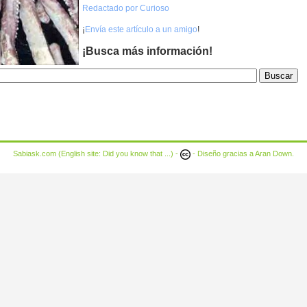
Redactado por Curioso
¡
Envía este artículo a un amigo
!
¡Busca más información!
Sabiask.com (English site:
Did you know that ...
) -
- Diseño gracias a
Aran Down
.