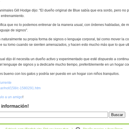
e
animales Gill Hodge dijo: "El dueño original de Blue sabía que era sordo, pero no 
 entrenamiento.
nifica que no lo podemos entrenar de la manera usual, con órdenes habladas, de 
enguaje de signos".
 naturalmente su propia forma de signos o lenguaje corporal, tal como mover la cola
 de su lomo cuando se sienten amenazados, y hacen esto mucho más que lo que uti
ual dijo él necesita un dueño activo y experimentado que esté dispuesto a continu
l lenguaje de signos y a dedicarle mucho tiempo, preferiblemente en un hogar con
s bueno con los gatos y podría ser puesto en un hogar con niños tranquilos.
urrente
m.ar/not/158/c-1580291.htm
culo a un amigo
!
 información!