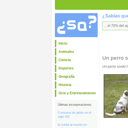
¿Sabías que
... el 70% del 
Inicio
Animales
Un perro s
Ciencia
Un perro sordo h
Deportes
Geografía
Historia
Ocio y Entretenimiento
Últimas incorporaciones:
Consumo de jabón en el
siglo XIX
la vuelta al mundo en