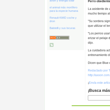
avión y energia solar
Perro obedient
el animal más mortífero
La asistente de 
para la especie humana
mucho tiempo al
Renault KWID coche y
"Su sordera sig
dron
que utilizar el l
Balotelli y sus locuras
"Los perros usan
erizar el pelaje
dijo.
La cuidadora act
entrenamiento de
Dicen que Blue e
Redactado por T
http://axxon.co
¡
Envía este artí
¡Busca más