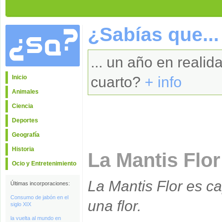
¿Sabías que...
... un año en realid
Inicio
cuarto?
+ info
Animales
Ciencia
Deportes
Geografía
Historia
La Mantis Flor
Ocio y Entretenimiento
La Mantis Flor es c
Últimas incorporaciones:
Consumo de jabón en el
una flor.
siglo XIX
la vuelta al mundo en