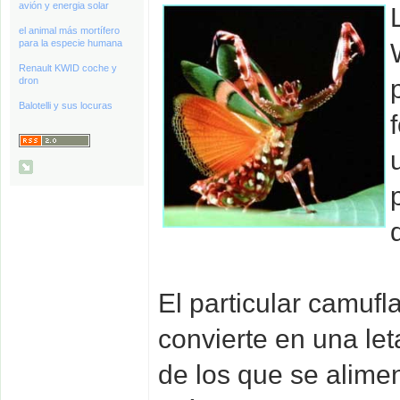
avión y energia solar
el animal más mortífero
para la especie humana
Renault KWID coche y
dron
Balotelli y sus locuras
El particular camufl
convierte en una let
de los que se alime