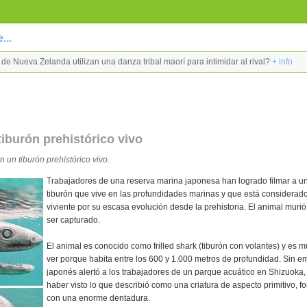
...
ks de Nueva Zelanda utilizan una danza tribal maorí para intimidar al rival?
+ info
tiburón prehistórico vivo
n un tiburón prehistórico vivo.
Trabajadores de una reserva marina japonesa han logrado filmar a u
tiburón que vive en las profundidades marinas y que está considerado
viviente por su escasa evolución desde la prehistoria. El animal mur
ser capturado.
El animal es conocido como frilled shark (tiburón con volantes) y es m
ver porque habita entre los 600 y 1.000 metros de profundidad. Sin 
japonés alertó a los trabajadores de un parque acuático en Shizuoka,
haber visto lo que describió como una criatura de aspecto primitivo, f
con una enorme dentadura.