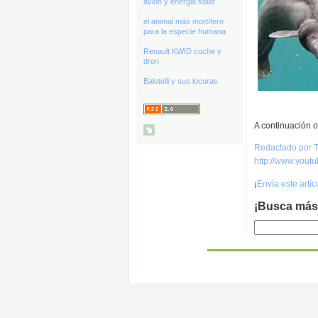
avión y energia solar
el animal más mortífero
para la especie humana
Renault KWID coche y
dron
Balotelli y sus locuras
A continuación 
Redactado por T
http://www.you
¡
Envía este artí
¡Busca más