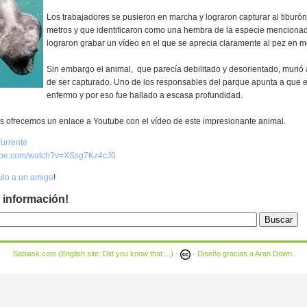
Los trabajadores se pusieron en marcha y lograron capturar al tiburó
metros y que identificaron como una hembra de la especie menciona
lograron grabar un vídeo en el que se aprecia claramente al pez en m
Sin embargo el animal, que parecía debilitado y desorientado, murió 
de ser capturado. Uno de los responsables del parque apunta a que el
enfermo y por eso fue hallado a escasa profundidad.
os ofrecemos un enlace a Youtube con el vídeo de este impresionante animal.
urrente
tube.com/watch?v=XSsg7Kz4cJ0
culo a un amigo
!
 información!
Sabiask.com (English site:
Did you know that ...
) -
- Diseño gracias a
Aran Down
.