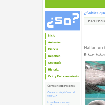
¿Sabías que
... los All Blac
Inicio
Animales
Hallan un 
Ciencia
En japon hallaro
Deportes
Geografía
Historia
Ocio y Entretenimiento
Últimas incorporaciones:
Consumo de jabón en el
siglo XIX
la vuelta al mundo en