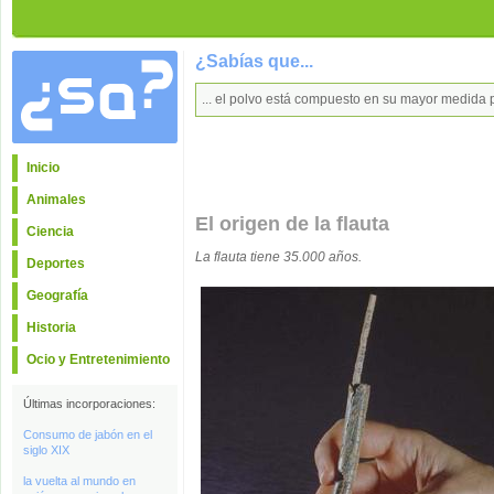
¿Sabías que...
... el polvo está compuesto en su mayor medida 
Inicio
Animales
El origen de la flauta
Ciencia
La flauta tiene 35.000 años.
Deportes
Geografía
Historia
Ocio y Entretenimiento
Últimas incorporaciones:
Consumo de jabón en el
siglo XIX
la vuelta al mundo en