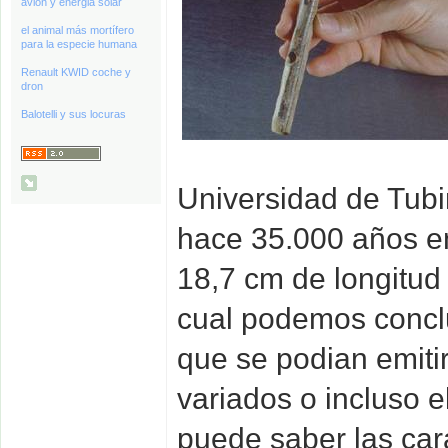
avión y energia solar
el animal más mortífero
para la especie humana
Renault KWID coche y
dron
Balotelli y sus locuras
Universidad de Tubi
hace 35.000 años en
18,7 cm de longitud 
cual podemos conclu
que se podian emitir
variados o incluso 
puede saber las cara