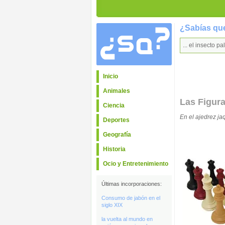
¿Sabías que
... el insecto p
Inicio
Animales
Las Figura
Ciencia
En el ajedrez ja
Deportes
Geografía
Historia
Ocio y Entretenimiento
Últimas incorporaciones:
Consumo de jabón en el
siglo XIX
la vuelta al mundo en