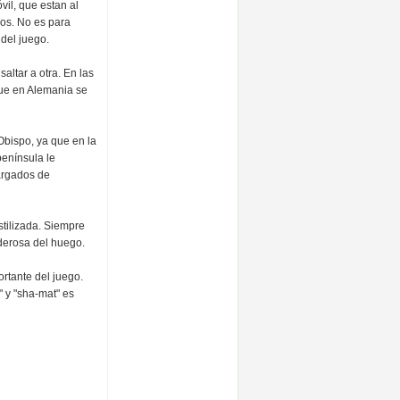
vil, que estan al
os. No es para
del juego.
altar a otra. En las
que en Alemania se
Obispo, ya que en la
península le
cargados de
tilizada. Siempre
derosa del huego.
ortante del juego.
 y "sha-mat" es