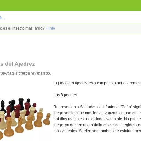
...
alo es el insecto mas largo?
+ info
s del Ajedrez
que-mate significa rey matado.
El juego del ajedrez esta compuesto por diferentes 
Los 8 peones:
Representan a Soldados de Infantería. "Peón" signi
juego son los que más lento avanzan, de uno en un
batallas reales estos soldados van a pie. No puede
juego, ya que en una batalla estos son elegidos c
más valientes. Suelen ser hombres de estatura med