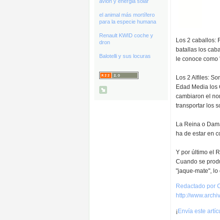
avión y energia solar
el animal más mortífero
para la especie humana
Renault KWID coche y
Los 2 caballos: 
dron
batallas los cab
Balotelli y sus locuras
le conoce como "s
Los 2 Alfiles: S
Edad Media los O
cambiaron el nom
transportar los s
La Reina o Dama:
ha de estar en 
Y por último el 
Cuando se produc
"jaque-mate", l
Redactado por C
http://www.archiv
¡
Envía este artí