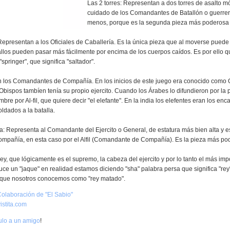
Las 2 torres: Representan a dos torres de asalto mó
cuidado de los Comandantes de Batallón o guerrer
menos, porque es la segunda pieza más poderosa 
Representan a los Oficiales de Caballería. Es la única pieza que al moverse puede s
allos pueden pasar más fácilmente por encima de los cuerpos caídos. Es por ello 
pringer", que significa "saltador".
on los Comandantes de Compañía. En los inicios de este juego era conocido como 
bispos tambíen tenía su propio ejercito. Cuando los Árabes lo difundieron por la 
bre por Al-fil, que quiere decir "el elefante". En la india los elefentes eran los en
oldados a la batalla.
 Representa al Comandante del Ejercito o General, de estatura más bien alta y es
compañía, en esta caso por el Alfil (Comandante de Compañía). Es la pieza más po
Rey, que lógicamente es el supremo, la cabeza del ejercito y por lo tanto el más imp
e un "jaque" en realidad estamos diciendo "sha" palabra persa que significa "rey"
o que nosotros conocemos como "rey matado".
olaboración de "El Sabio"
istita.com
culo a un amigo
!