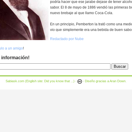
podría hacer que ese jarabe dejase de tener alcoho
sabor. El 8 de mayo de 1886 vendió las primeras bo
nuevo brebaje al que llamo Coca-Cola.
En un principio, Pemberton la trató como una medic
vio que simplemente era una bebida de buen sabor
Redactado por Nube
culo a un amigo
!
 información!
Sabiask.com (English site:
Did you know that ...
) -
- Diseño gracias a
Aran Down
.