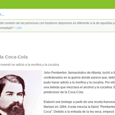
...
ra del cerebro de las personas con trastorno depresivo es diferente a la de aquellas
nfermedad?
+ info
la Coca-Cola
inventó un adicto a la morfina y la cocaína.
John Pemberton, farmacéutico de Atlanta, luchó a f
confederados en la guerra donde parece que, debi
pudo hacer adicto a la morfina y la cocaína. Por ell
una bebida que mezclara el alcohol y la cocalina: E
predecesor de la Coca-Cola.
Elaboró ese brebaje a partir de una receta frances
Mariani en 1884. A esta mezcla la llamó "Pemberto
Coca". Debido a la entrada de la ley seca, empezó