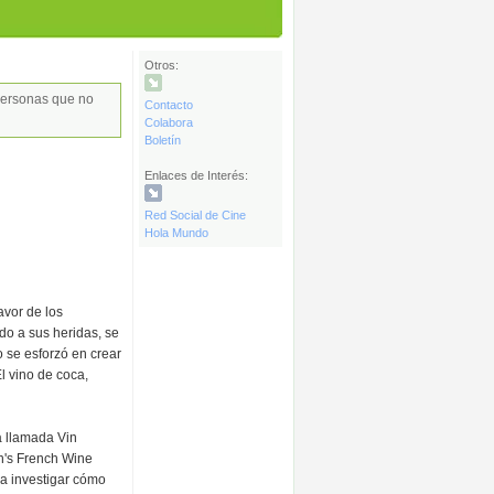
Otros:
 personas que no
Contacto
Colabora
Boletín
Enlaces de Interés:
Red Social de Cine
Hola Mundo
avor de los
do a sus heridas, se
o se esforzó en crear
l vino de coca,
a llamada Vin
n's French Wine
 a investigar cómo