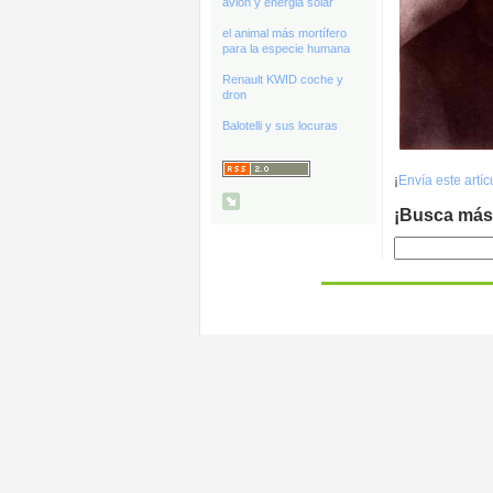
avión y energia solar
el animal más mortífero
para la especie humana
Renault KWID coche y
dron
Balotelli y sus locuras
¡
Envía este artí
¡Busca más