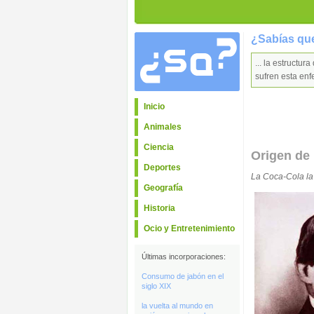
¿Sabías que
... la estructu
sufren esta e
Inicio
Animales
Ciencia
Origen de 
Deportes
La Coca-Cola la 
Geografía
Historia
Ocio y Entretenimiento
Últimas incorporaciones:
Consumo de jabón en el
siglo XIX
la vuelta al mundo en