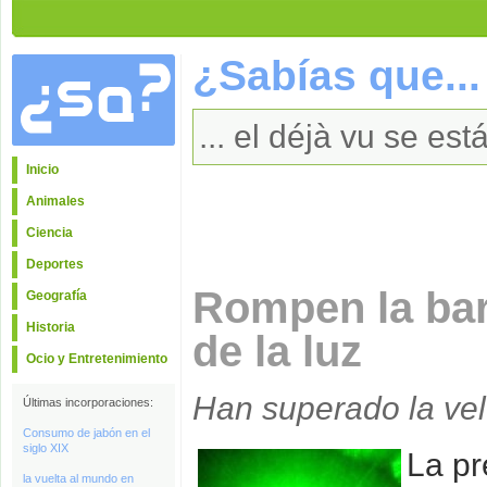
¿Sabías que...
... el déjà vu se es
Inicio
Animales
Ciencia
Deportes
Rompen la bar
Geografía
Historia
de la luz
Ocio y Entretenimiento
Han superado la vel
Últimas incorporaciones:
Consumo de jabón en el
siglo XIX
La pr
la vuelta al mundo en