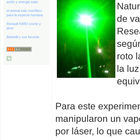
avión y energia solar
Natur
el animal más mortífero
para la especie humana
de va
Renault KWID coche y
Resea
dron
Balotelli y sus locuras
según
roto 
la lu
equi
Para este experimen
manipularon un vap
por láser, lo que c