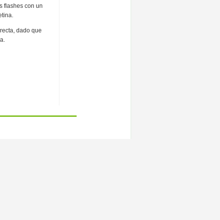
s flashes con un
etina.
orrecta, dado que
a.