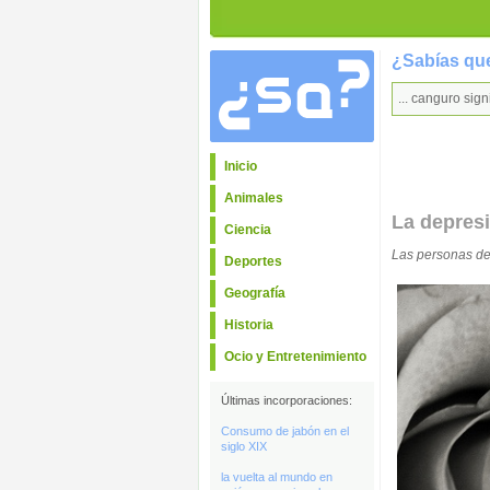
¿Sabías que
... canguro sign
Inicio
Animales
La depresi
Ciencia
Las personas de
Deportes
Geografía
Historia
Ocio y Entretenimiento
Últimas incorporaciones:
Consumo de jabón en el
siglo XIX
la vuelta al mundo en