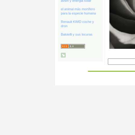
avión y energia solar
el animal más mortífero
para la especie humana
Renault KWID coche y
dron
Balotelli y sus locuras