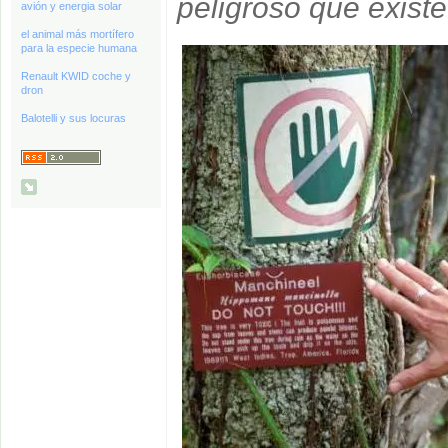
peligroso que exist
avión y energia solar
el animal más mortífero
para la especie humana
Renault KWID coche y
dron
Balotelli y sus locuras