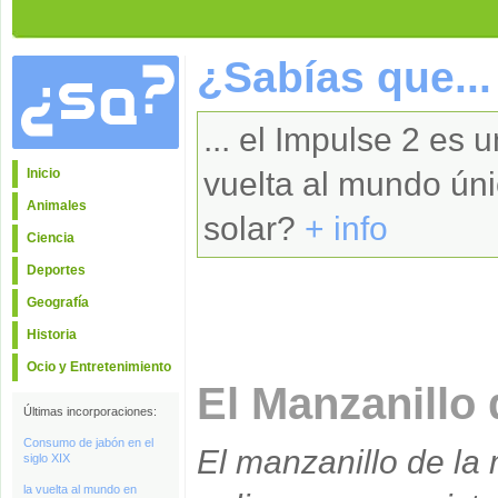
¿Sabías que...
... el Impulse 2 es 
Inicio
vuelta al mundo ún
Animales
solar?
+ info
Ciencia
Deportes
Geografía
Historia
Ocio y Entretenimiento
El Manzanillo 
Últimas incorporaciones:
Consumo de jabón en el
El manzanillo de la
siglo XIX
la vuelta al mundo en