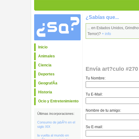
¿Sabías que...
... en Estados Unidos, Grindho
Terror)?
+ info
Inicio
Animales
Ciencia
Envía art?culo #270
Deportes
Tu Nombre:
GeografÃ­a
Historia
Tu E-Mail:
Ocio y Entretenimiento
Nombre de tu amigo:
Últimas incorporaciones:
Consumo de jabÃ³n en el
Su E-mail:
siglo XIX
la vuelta al mundo en