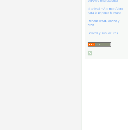
aviÃ³n y energia solar
el animal mÃ¡s mortÃ­fero
para la especie humana
Renault KWID coche y
dron
Balotelli y sus locuras