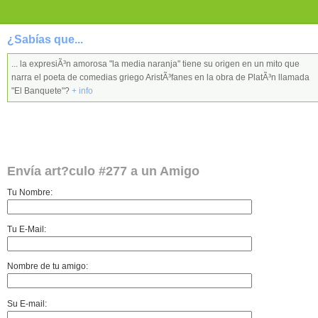
¿Sabías que...
... la expresiÃ³n amorosa "la media naranja" tiene su origen en un mito que
narra el poeta de comedias griego AristÃ³fanes en la obra de PlatÃ³n llamada
"El Banquete"?
+ info
Envía art?culo #277 a un Amigo
Tu Nombre:
Tu E-Mail:
Nombre de tu amigo:
Su E-mail: