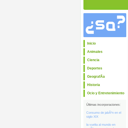
Inicio
Animales
Ciencia
Deportes
GeografÃ­a
Historia
Ocio y Entretenimiento
Últimas incorporaciones:
Consumo de jabÃ³n en el
siglo XIX
la vuelta al mundo en