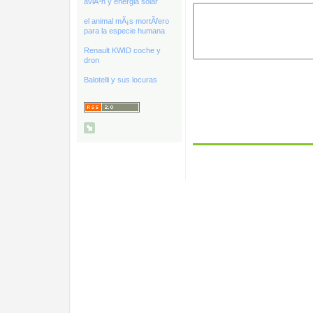
aviÃ³n y energia solar
el animal mÃ¡s mortÃ­fero
para la especie humana
Renault KWID coche y
dron
Balotelli y sus locuras