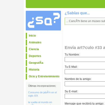
¿Sabías que...
... CancÃºn tiene un museo s
Inicio
Animales
Envía art?culo #33 
Ciencia
Tu Nombre:
Deportes
GeografÃ­a
Tu E-Mail:
Historia
Ocio y Entretenimiento
Nombre de tu amigo:
Últimas incorporaciones:
Su E-mail:
Consumo de jabÃ³n en el
siglo XIX
la vuelta al mundo en
Mensaje que recibirá tu amigo: