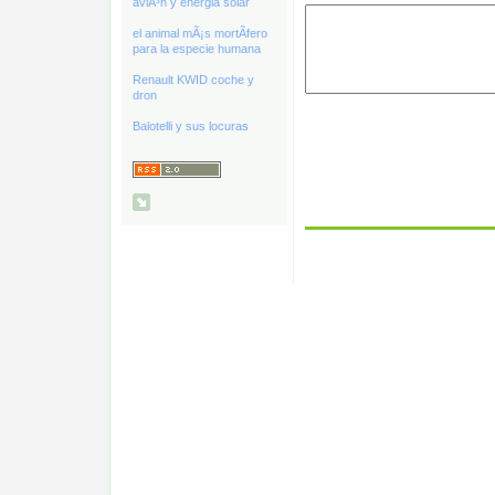
aviÃ³n y energia solar
el animal mÃ¡s mortÃ­fero
para la especie humana
Renault KWID coche y
dron
Balotelli y sus locuras