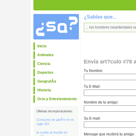
¿Sabías que...
... los hombres neardentales 
Inicio
Animales
Envía art?culo #78 
Ciencia
Tu Nombre:
Deportes
GeografÃ­a
Tu E-Mail:
Historia
Ocio y Entretenimiento
Nombre de tu amigo:
Últimas incorporaciones:
Su E-mail:
Consumo de jabÃ³n en el
siglo XIX
la vuelta al mundo en
Mensaje que recibirá tu amigo: