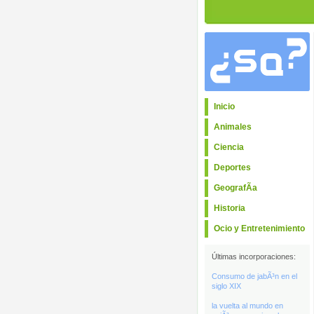
Inicio
Animales
Ciencia
Deportes
GeografÃ­a
Historia
Ocio y Entretenimiento
Últimas incorporaciones:
Consumo de jabÃ³n en el
siglo XIX
la vuelta al mundo en