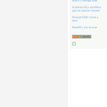
aviÃ³n y energia solar
el animal mÃ¡s mortÃ­fero
para la especie humana
Renault KWID coche y
dron
Balotelli y sus locuras