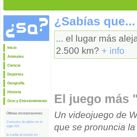
¿Sabías que...
... el lugar más al
Inicio
2.500 km?
+ info
Animales
Ciencia
Deportes
Geografía
Historia
El juego más 
Ocio y Entretenimiento
Un videojuego de Wi
Últimas incorporaciones:
Consumo de jabón en el
que se pronuncia la 
siglo XIX
la vuelta al mundo en