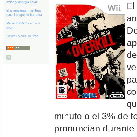
avión y energia solar
El
el animal más mortífero
para la especie humana
an
Renault KWID coche y
De
dron
Balotelli y sus locuras
ap
de
ve
pa
co
qu
minuto o el 3% de t
pronuncian durante 