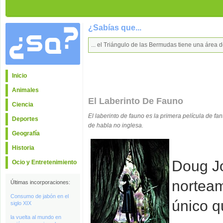
¿Sabías que...
... el Triángulo de las Bermudas tiene una áre
Inicio
Animales
El Laberinto De Fauno
Ciencia
El laberinto de fauno es la primera película de fa
Deportes
de habla no inglesa.
Geografía
Historia
Doug Jo
Ocio y Entretenimiento
norteam
Últimas incorporaciones:
Consumo de jabón en el
único q
siglo XIX
la vuelta al mundo en