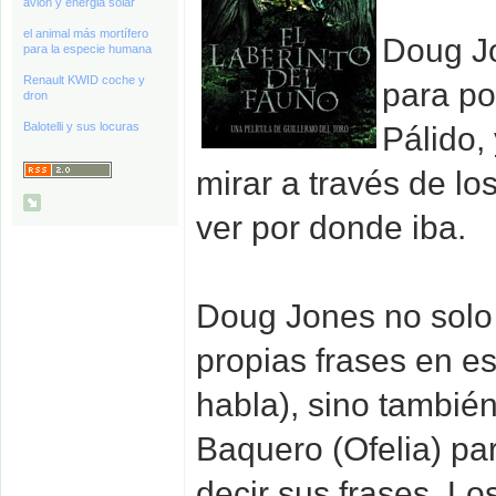
avión y energia solar
el animal más mortífero
Doug Jo
para la especie humana
Renault KWID coche y
para po
dron
Balotelli y sus locuras
Pálido,
mirar a través de lo
ver por donde iba.
Doug Jones no solo
propias frases en e
habla), sino también
Baquero (Ofelia) pa
decir sus frases. L