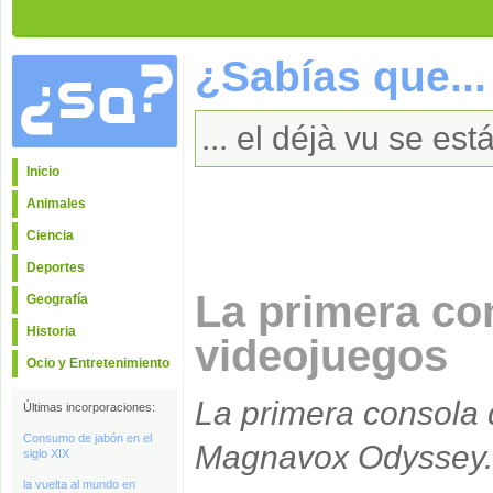
¿Sabías que...
... el déjà vu se es
Inicio
Animales
Ciencia
Deportes
La primera co
Geografía
Historia
videojuegos
Ocio y Entretenimiento
La primera consola 
Últimas incorporaciones:
Consumo de jabón en el
Magnavox Odyssey.
siglo XIX
la vuelta al mundo en