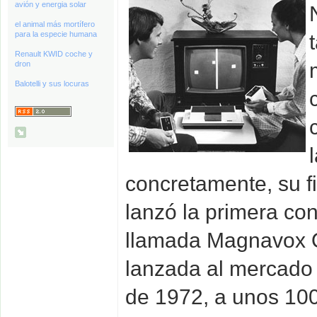
avión y energia solar
el animal más mortífero
para la especie humana
Renault KWID coche y
dron
Balotelli y sus locuras
concretamente, su fi
lanzó la primera co
llamada Magnavox O
lanzada al mercado
de 1972, a unos 100