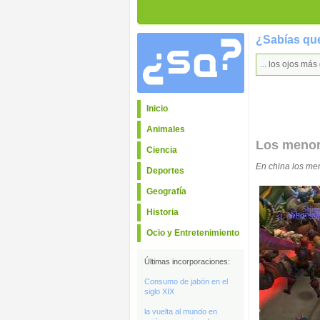
¿Sabías que
... los ojos má
Inicio
Animales
Los menore
Ciencia
En china los men
Deportes
Geografía
Historia
Ocio y Entretenimiento
Últimas incorporaciones:
Consumo de jabón en el
siglo XIX
la vuelta al mundo en