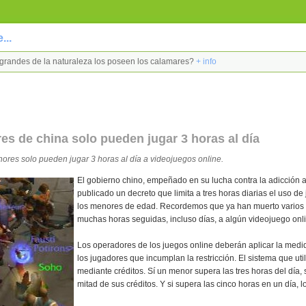
...
s grandes de la naturaleza los poseen los calamares?
+ info
s de china solo pueden jugar 3 horas al día
ores solo pueden jugar 3 horas al día a videojuegos online.
El gobierno chino, empeñado en su lucha contra la adicción a
publicado un decreto que limita a tres horas diarias el uso de
los menores de edad. Recordemos que ya han muerto varios 
muchas horas seguidas, incluso días, a algún videojuego onl
Los operadores de los juegos online deberán aplicar la medid
los jugadores que incumplan la restricción. El sistema que uti
mediante créditos. Sí un menor supera las tres horas del día, s
mitad de sus créditos. Y si supera las cinco horas en un día, l