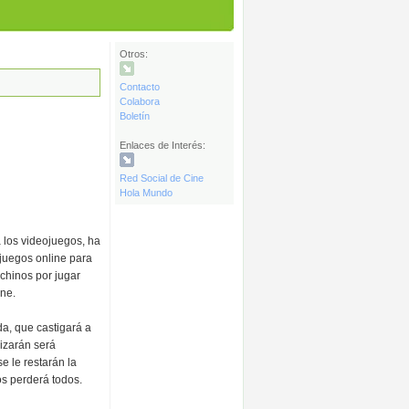
Otros:
Contacto
Colabora
Boletín
Enlaces de Interés:
Red Social de Cine
Hola Mundo
 los videojuegos, ha
 juegos online para
chinos por jugar
ine.
a, que castigará a
lizarán será
e le restarán la
os perderá todos.