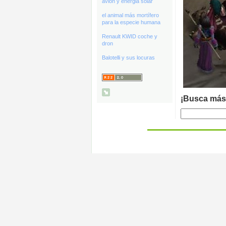
avión y energia solar
el animal más mortífero
para la especie humana
Renault KWID coche y
dron
Balotelli y sus locuras
¡Busca más