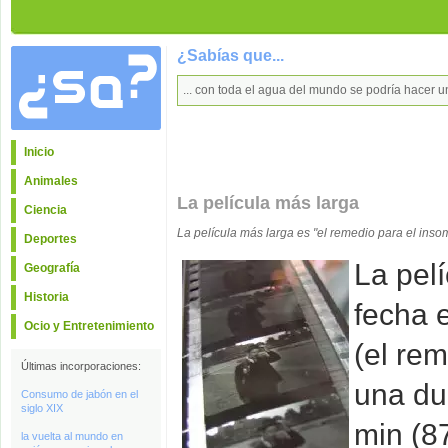
¿Sabías que...
... con toda el agua del mundo se podría hacer
Inicio
Animales
La película más larga
Ciencia
La película más larga es "el remedio para el inso
Deportes
La pelí
Geografía
Historia
fecha 
Ocio y Entretenimiento
(el re
Últimas incorporaciones:
una du
Consumo de jabón en el
siglo XIX
min (8
la vuelta al mundo en