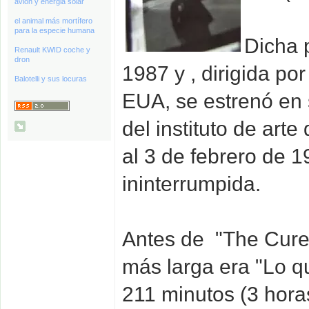
avión y energia solar
el animal más mortífero
para la especie humana
Dicha p
Renault KWID coche y
dron
1987 y , dirigida p
Balotelli y sus locuras
EUA, se estrenó en 
del instituto de art
al 3 de febrero de 
ininterrumpida.
Antes de "The Cure 
más larga era "Lo qu
211 minutos (3 hora