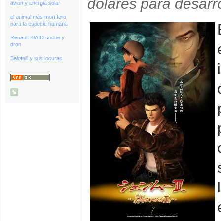
dólares para desarro
avión y energia solar
el animal más mortífero
para la especie humana
Renault KWID coche y
dron
Balotelli y sus locuras