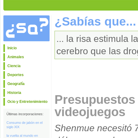
¿Sabías que...
... la risa estimula
Inicio
cerebro que las dr
Animales
Ciencia
Deportes
Geografía
Historia
Presupuestos 
Ocio y Entretenimiento
videojuegos
Últimas incorporaciones:
Consumo de jabón en el
Shenmue necesitó 7
siglo XIX
la vuelta al mundo en