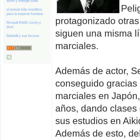
avión y energia solar
Peli
el animal más mortífero
para la especie humana
protagonizado otras
Renault KWID coche y
dron
siguen una misma lí
Balotelli y sus locuras
marciales.
Además de actor, Se
conseguido gracias 
marciales en Japón,
años, dando clases 
sus estudios en Aik
Además de esto, de