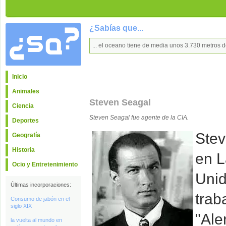
¿Sabías que...
... el oceano tiene de media unos 3.730 metros
Inicio
Animales
Steven Seagal
Ciencia
Steven Seagal fue agente de la CIA.
Deportes
Stev
Geografía
Historia
en L
Ocio y Entretenimiento
Unid
Últimas incorporaciones:
trab
Consumo de jabón en el
siglo XIX
"Ale
la vuelta al mundo en