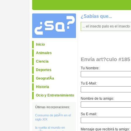
¿Sabías que...
... el insecto palo es el insec
Inicio
Animales
Envía art?culo #185
Ciencia
Tu Nombre:
Deportes
GeografÃ­a
Tu E-Mail:
Historia
Ocio y Entretenimiento
Nombre de tu amigo:
Últimas incorporaciones:
Su E-mail:
Consumo de jabÃ³n en el
siglo XIX
la vuelta al mundo en
Mensaje que recibirá tu amigo: