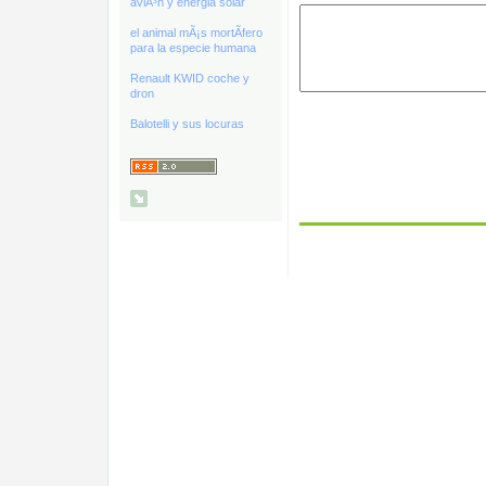
aviÃ³n y energia solar
el animal mÃ¡s mortÃ­fero
para la especie humana
Renault KWID coche y
dron
Balotelli y sus locuras