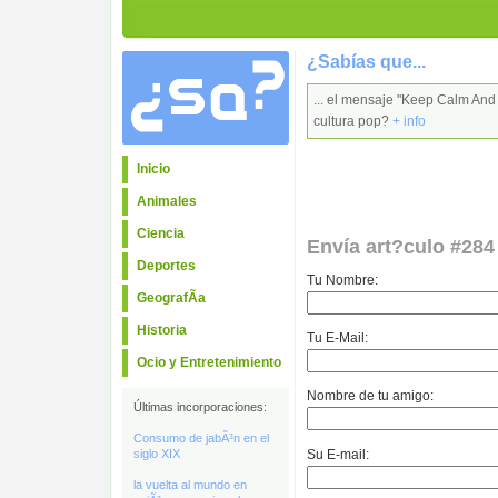
¿Sabías que...
... el mensaje "Keep Calm And
cultura pop?
+ info
Inicio
Animales
Ciencia
Envía art?culo #284
Deportes
Tu Nombre:
GeografÃ­a
Historia
Tu E-Mail:
Ocio y Entretenimiento
Nombre de tu amigo:
Últimas incorporaciones:
Consumo de jabÃ³n en el
Su E-mail:
siglo XIX
la vuelta al mundo en