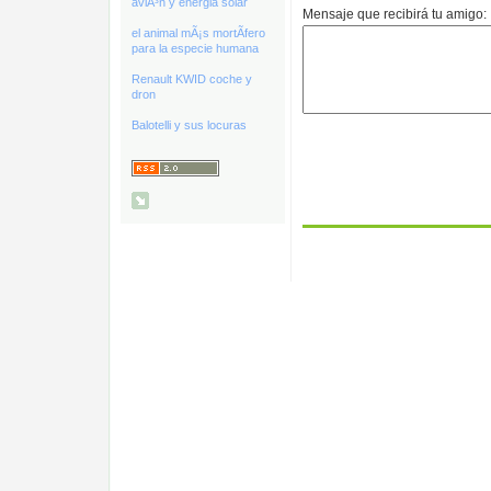
aviÃ³n y energia solar
Mensaje que recibirá tu amigo:
el animal mÃ¡s mortÃ­fero
para la especie humana
Renault KWID coche y
dron
Balotelli y sus locuras