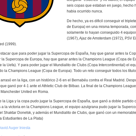
seis copas que estaban en juego, hecho h
habia ocurrido nunca.
De hecho, ya es dificil conseguir el triple
de Europa) en una misma temporada, co
solamente lo hayan conseguido 4 equipos
(1967), Ajaz de Amsterdam (1972), PSV E
ed (1999).
tacar que para poder jugar la Supercopa de España, hay que ganar antes la Copa
r la Supercopa de Europa, hay que ganar antes la Champions League (Copa de Eu
la Uefa). Y para poder jugar el Mundialito de Clubs (Copa Intercontinental) el eq
o la Champions League (Copa de Europa). Todo un reto conseguir todos los títul
arrasó en la liga, con un histórico 2-6 en el Bernabéu contra el Real Madrid. Despu
que ganó por 4-1 ante el Athletic Club de Bilbao. La final de la Champions League
el Manchester United en Roma.
de la Liga y la copa pudo jugar la Supercopa de España, que ganó a doble partido co
s a la victoria en la Champions League, el equipo azulgrana pudo jugar la Superc
 el Shaktar Donetsk, y además el Mundialito de Clubs, que ganó con un memorable
a Estudiantes de La Plata)
avid Auger Iniesta