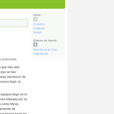
Otros:
Contacto
Colabora
Boletín
Enlaces de Interés:
Red Social de Cine
Hola Mundo
na temporada.
s que han sido
o que se han
aranja mecánica" de
nunca llegó, la
 equipos llegó en el
lona liderada por su
s como Messi,
 pretexto de
o azulgrana ganó las