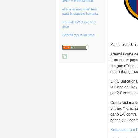
avión y energia solar
el animal más mortífero
para la especie humana
Renault KWID coche y
dron
Balotelli y sus locuras
Manchester Unit
Además cabe des
Para poder juga
League (Copa de 
que haber ganad
El FC Barcelona 
la Copa del Rey 
por 2-0 contra 
Con la victoria 
Bilbao. Y grácia
ganó 1-0 contra
pecho (1-2 contr
Redactado por D