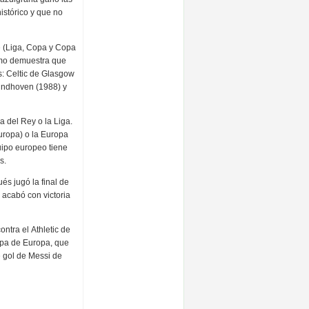
istórico y que no
te (Liga, Copa y Copa
mo demuestra que
: Celtic de Glasgow
indhoven (1988) y
 del Rey o la Liga.
ropa) o la Europa
uipo europeo tiene
os.
és jugó la final de
 acabó con victoria
ntra el Athletic de
opa de Europa, que
 gol de Messi de