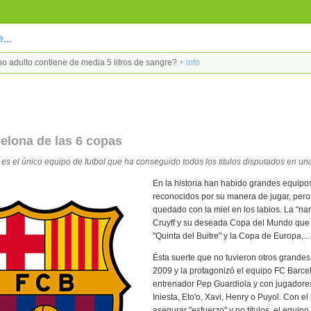
...
no adulto contiene de media 5 litros de sangre?
+ info
elona de las 6 copas
es el único equipo de futbol que ha conseguido todos los titulos disputados en u
En la historia han habido grandes equipo
reconocidos por su manera de jugar, per
quedado con la miel en los labios. La "n
Cruyff y su deseada Copa del Mundo que 
"Quinta del Buitre" y la Copa de Europa,...
Ésta suerte que no tuvieron otros grandes
2009 y la protagonizó el equipo FC Barce
entrenador Pep Guardiola y con jugadore
Iniesta, Eto'o, Xavi, Henry o Puyol. Con el
asegurar "esfuerzo" y no títulos, el equip