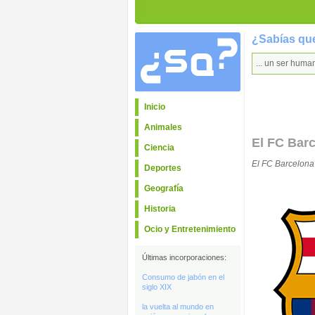
¿Sabías que
... un ser huma
Inicio
Animales
El FC Barc
Ciencia
El FC Barcelona 
Deportes
Geografía
Historia
Ocio y Entretenimiento
Últimas incorporaciones:
Consumo de jabón en el
siglo XIX
la vuelta al mundo en