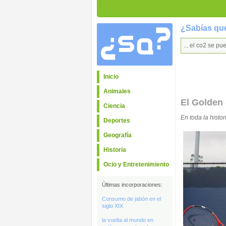
¿Sabías que
... el co2 se p
Inicio
Animales
El Golden 
Ciencia
En toda la histo
Deportes
Geografía
Historia
Ocio y Entretenimiento
Últimas incorporaciones:
Consumo de jabón en el
siglo XIX
la vuelta al mundo en