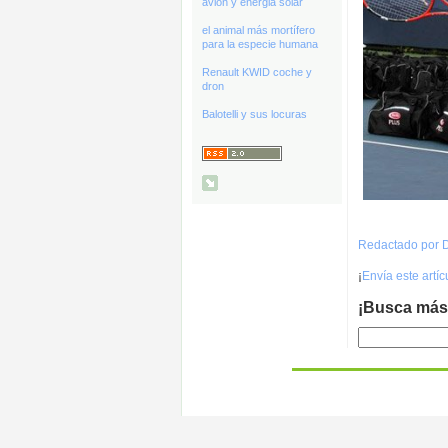
avión y energia solar
el animal más mortífero
para la especie humana
Renault KWID coche y
dron
Balotelli y sus locuras
Redactado por D
¡
Envía este artí
¡Busca más