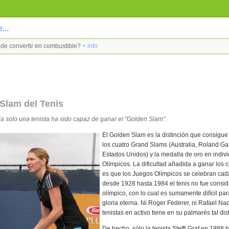
...
uede convertir en combustible?
+ info
Slam del Tenis
ria solo una tenista ha sido capaz de ganar el "Golden Slam".
El Golden Slam es la distinción que consigue 
los cuatro Grand Slams (Australia, Roland G
Estados Unidos) y la medalla de oro en indiv
Olímpicos. La dificultad añadida a ganar los 
es que los Juegos Olímpicos se celebran cad
desde 1928 hasta 1984 el tenis no fue consi
olímpico, con lo cual es sumamente difícil para
gloria eterna. Ni Roger Federer, ni Rafael Na
tenistas en activo tiene en su palmarés tal dis
De hecho, sólo la tenista Steffi Graf en 1988 