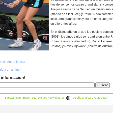
hoy de vencer los cuatro grand slams y conseg
Juegos Olímpicos de Seul en un mismo año. 
(marido de Steffi Graf) y Rafael Nadal tambi
los cuatro grand slams y oro en unos Juegos
en diferentes años.
En el último año en el que fue posible conse
(2008), los cinco títulos se repartieron entre 
Roland Garros y Wimbledon), Roger Federer 
Unidos) y Novak Djokovic (Abierto de Australi
avid Auger Iniesta
culo a un amigo
!
 información!
Sabiask.com (English site:
Did you know that ...
) -
- Diseño gracias a
Aran Down
.