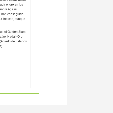
uir el oro en los
Andre Agassi
én han conseguido
 Olímpicos, aunque
guir el Golden Slam
Rafael Nadal (Oro,
(Abierto de Estados
a).