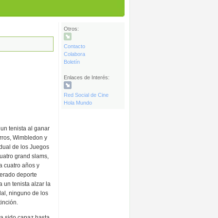
Otros:
Contacto
Colabora
Boletín
Enlaces de Interés:
Red Social de Cine
Hola Mundo
un tenista al ganar
arros, Wimbledon y
idual de los Juegos
cuatro grand slams,
a cuatro años y
derado deporte
 un tenista alzar la
dal, ninguno de los
tinción.
ha sido capaz hasta