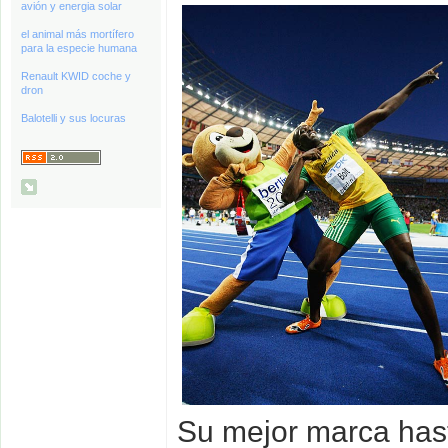
avión y energia solar
el animal más mortífero
para la especie humana
Renault KWID coche y
dron
Balotelli y sus locuras
Su mejor marca has