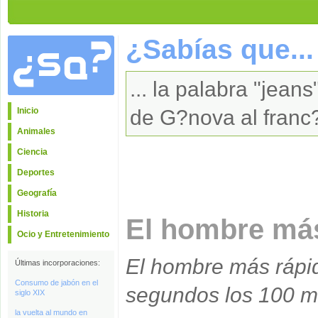
¿Sabías que...
... la palabra "jean
Inicio
de G?nova al fran
Animales
Ciencia
Deportes
Geografía
Historia
El hombre má
Ocio y Entretenimiento
El hombre más rápi
Últimas incorporaciones:
Consumo de jabón en el
segundos los 100 m
siglo XIX
la vuelta al mundo en