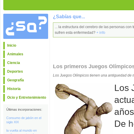
¿Sabías que...
... la estructura del cerebro de las personas con
sufren esta enfermedad?
+ info
Inicio
Animales
Ciencia
Los primeros Juegos Olímpicos 
Deportes
Los Juegos Olímpicos tienen una antiguedad de 
Geografía
Los 
Historia
actu
Ocio y Entretenimiento
años 
Últimas incorporaciones:
Consumo de jabón en el
De h
siglo XIX
la vuelta al mundo en