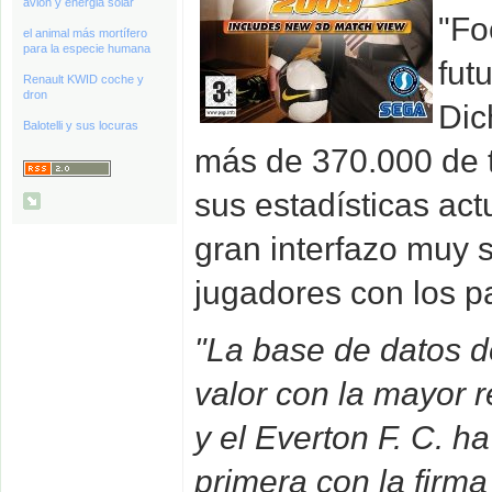
avión y energia solar
"Fo
el animal más mortífero
para la especie humana
fut
Renault KWID coche y
dron
Dic
Balotelli y sus locuras
más de 370.000 de 
sus estadísticas ac
gran interfazo muy s
jugadores con los p
"La base de datos d
valor con la mayor 
y el Everton F. C. h
primera con la firm