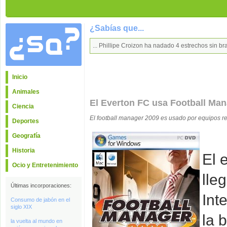
¿Sabías que...
... Phillipe Croizon ha nadado 4 estrechos sin b
Inicio
Animales
El Everton FC usa Football Man
Ciencia
El football manager 2009 es usado por equipos re
Deportes
Geografía
Historia
El 
Ocio y Entretenimiento
lle
Últimas incorporaciones:
Int
Consumo de jabón en el
siglo XIX
la 
la vuelta al mundo en