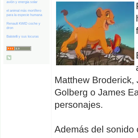
avión y energia solar
el animal más mortífero
para la especie humana
Renault KWID coche y
dron
Balotelli y sus locuras
Matthew Broderick,
Golberg o James Ear
personajes.
Además del sonido or