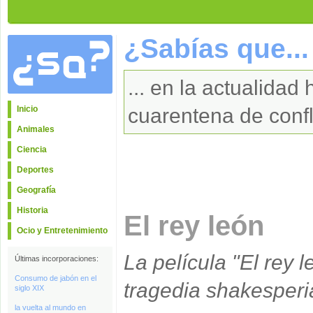
¿Sabías que...
... en la actualidad
Inicio
cuarentena de confl
Animales
Ciencia
Deportes
Geografía
Historia
El rey león
Ocio y Entretenimiento
La película "El rey l
Últimas incorporaciones:
Consumo de jabón en el
tragedia shakesper
siglo XIX
la vuelta al mundo en