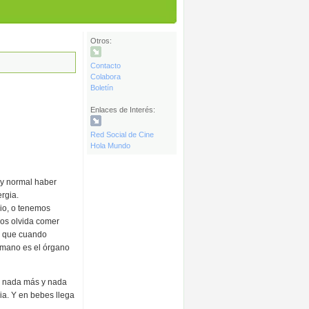
Otros:
Contacto
Colabora
Boletín
Enlaces de Interés:
Red Social de Cine
Hola Mundo
y normal haber
rgia.
io, o tenemos
nos olvida comer
o que cuando
umano es el órgano
e nada más y nada
ia. Y en bebes llega