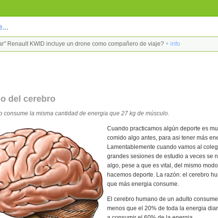
...
t car" Renault KWID incluye un drone como compañero de viaje?
+ info
o del cerebro
ro consume la misma cantidad de energia que 27 kg de músculo.
Cuando practicamos algún deporte es mu
comido algo antes, para asi tener más ene
Lamentablemente cuando vamos al coleg
grandes sesiones de estudio a veces se 
algo, pese a que es vital, del mismo mod
hacemos deporte. La razón: el cerebro h
que más energia consume.
El cerebro humano de un adulto consum
menos que el 20% de toda la energia diar
a consumir el 60% de la energia.