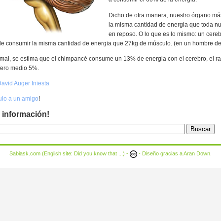
Dicho de otra manera, nuestro órgano m
la misma cantidad de energia que toda n
en reposo. O lo que es lo mismo: un cere
e consumir la misma cantidad de energia que 27kg de músculo. (en un hombre de
mal, se estima que el chimpancé consume un 13% de energia con el cerebro, el r
fero medio 5%.
avid Auger Iniesta
culo a un amigo
!
 información!
Sabiask.com (English site:
Did you know that ...
) -
- Diseño gracias a
Aran Down
.