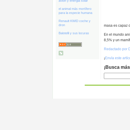
avión y energia solar
el animal más mortífero
para la especie humana
Renault KWID coche y
dron
masa es capaz d
Balotelli y sus locuras
En el mundo ani
8,5% y un mamí
Redactado por D
¡
Envía este artí
¡Busca más