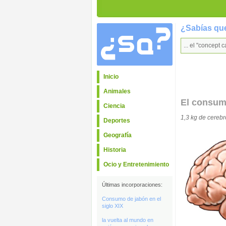
¿Sabías que
... el "concep
Inicio
Animales
El consum
Ciencia
1,3 kg de cereb
Deportes
Geografía
Historia
Ocio y Entretenimiento
Últimas incorporaciones:
Consumo de jabón en el
siglo XIX
la vuelta al mundo en