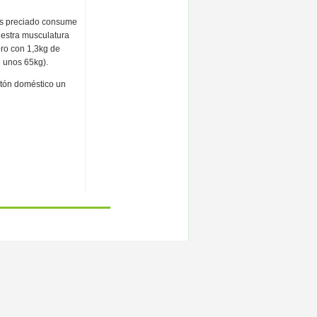
ás preciado consume
uestra musculatura
bro con 1,3kg de
 unos 65kg).
atón doméstico un