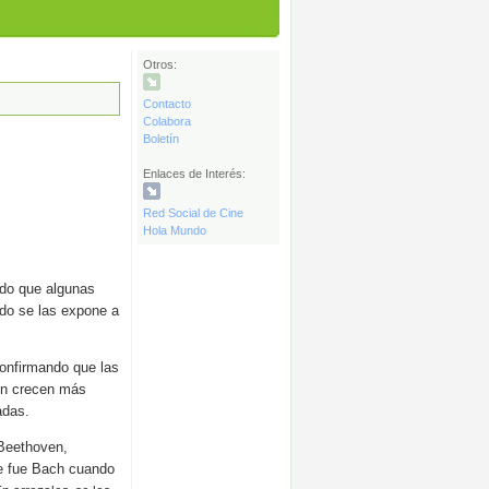
Otros:
Contacto
Colabora
Boletín
Enlaces de Interés:
Red Social de Cine
Hola Mundo
ado que algunas
do se las expone a
confirmando que las
lín crecen más
adas.
 Beethoven,
e fue Bach cuando