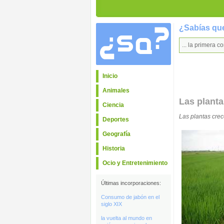
¿Sabías que
... la primera
Inicio
Animales
Las planta
Ciencia
Las plantas crec
Deportes
Geografía
Historia
Ocio y Entretenimiento
Últimas incorporaciones:
Consumo de jabón en el
siglo XIX
la vuelta al mundo en