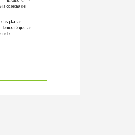
n arrozales, se les
% la cosecha del
e las plantas
o demostró que las
onido.