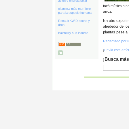
avión y energia solar
tocó música hin
el animal más mortífero
arroz.
para la especie humana
En otro experim
Renault KWID coche y
dron
alrededor de l
plantas pese a
Balotelli y sus locuras
Redactado por 
¡
Envía este artí
¡Busca más