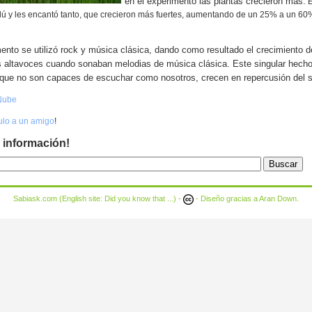
en el experimento las plantas crecieron más.
E
dú y les encantó tanto, que crecieron más fuertes, aumentando de un 25% a un 60
ento se utilizó rock y música clásica, dando como resultado el crecimiento d
os altavoces cuando sonaban melodias de música clásica. Este singular hech
 que no son capaces de escuchar como nosotros, crecen en repercusión del s
Nube
culo a un amigo
!
 información!
Sabiask.com (English site:
Did you know that ...
) -
- Diseño gracias a
Aran Down
.