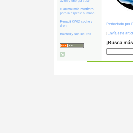
avión y energia solar
el animal más mortífero
para la especie humana
Renault KWID coche y
Redactado por D
dron
¡
Envía este artí
Balotelli y sus locuras
¡Busca más