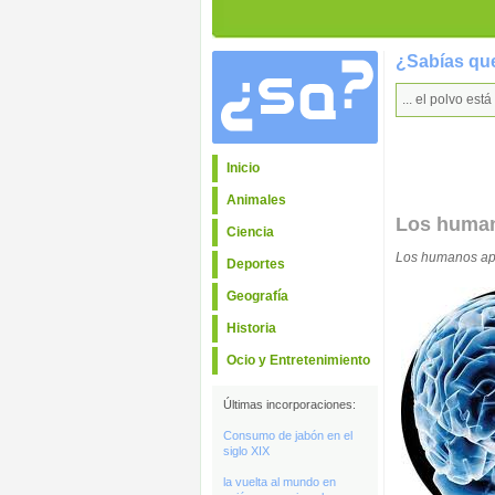
¿Sabías que
... el polvo es
Inicio
Animales
Los huma
Ciencia
Los humanos ap
Deportes
Geografía
Historia
Ocio y Entretenimiento
Últimas incorporaciones:
Consumo de jabón en el
siglo XIX
la vuelta al mundo en