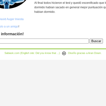
Al final todos hicieron el test y quedó escenificado que
dormido habian sacado en general mejor puntuación q
habian dormido.
avid Auger Iniesta
culo a un amigo
!
 información!
Sabiask.com (English site:
Did you know that ...
) -
- Diseño gracias a
Aran Down
.