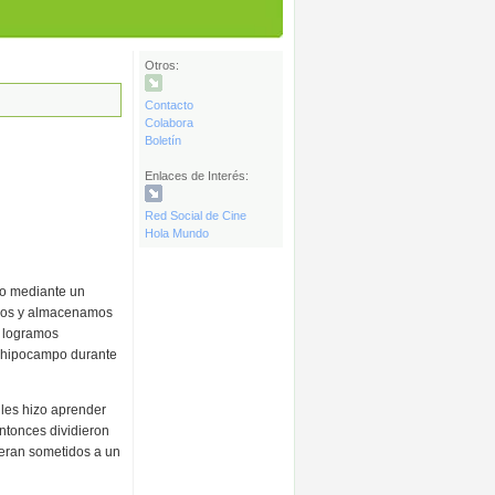
Otros:
Contacto
Colabora
Boletín
Enlaces de Interés:
Red Social de Cine
Hola Mundo
do mediante un
mos y almacenamos
l logramos
el hipocampo durante
 les hizo aprender
ntonces dividieron
 eran sometidos a un