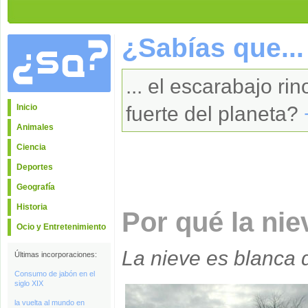
¿Sabías que...
... el escarabajo ri
Inicio
fuerte del planeta?
Animales
Ciencia
Deportes
Geografía
Historia
Por qué la nie
Ocio y Entretenimiento
La nieve es blanca d
Últimas incorporaciones:
Consumo de jabón en el
siglo XIX
la vuelta al mundo en