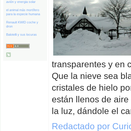
avión y energia solar
el animal más mortífero
para la especie humana
Renault KWID coche y
dron
Balotelli y sus locuras
transparentes y en 
Que la nieve sea bl
cristales de hielo p
están llenos de aire
la luz, dándole el ca
Redactado por Curi